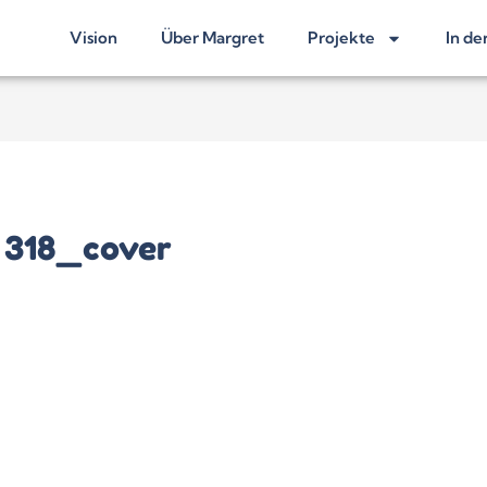
Vision
Über Margret
Projekte
In de
 318_cover