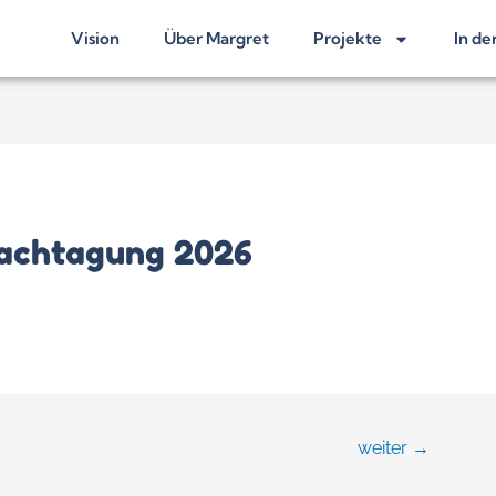
Vision
Über Margret
Projekte
In de
Fachtagung 2026
weiter
→