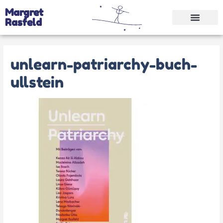
Margret
Rasfeld
unlearn-patriarchy-buch-
ullstein