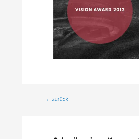
←
zurück